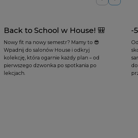
Back to School w House! 🎒
-
Nowy fit na nowy semestr? Mamy to 😎
Od
Wpadnij do salonów House i odkryj
sk
kolekcję, która ogarnie każdy plan – od
sa
pierwszego dzwonka po spotkania po
do
lekcjach.
pr