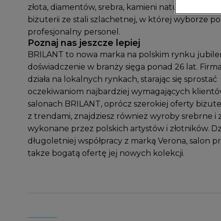
złota, diamentów, srebra, kamieni naturalnych o
biżuterii ze stali szlachetnej, w której wyborze 
profesjonalny personel.
Poznaj nas jeszcze lepiej
BRILANT to nowa marka na polskim rynku jubilers
doświadczenie w branży sięga ponad 26 lat. Firm
działa na lokalnych rynkach, starając się sprostać
oczekiwaniom najbardziej wymagających klient
salonach BRILANT, oprócz szerokiej oferty biżute
z trendami, znajdziesz również wyroby srebrne i 
wykonane przez polskich artystów i złotników. Dz
długoletniej współpracy z marką Verona, salon p
także bogatą ofertę jej nowych kolekcji.