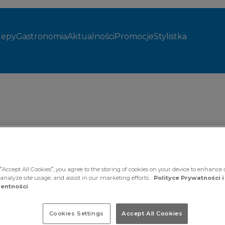
lepy
Gastronomia
Aktualności
Promocje
Stylistka
wą
“Accept All Cookies”, you agree to the storing of cookies on your device to enhance s
 analyze site usage, and assist in our marketing efforts.
Polityce Prywatności i
entności
 salon
j jakości,
Cookies Settings
Accept All Cookies
 duży wybór