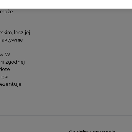
raz modowej
pomoże
kim, lecz jej
a aktywnie
ów. W
rii zgodnej
złote
ięki
rezentuje