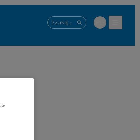
PL
Wpisz, czego szukasz
ite