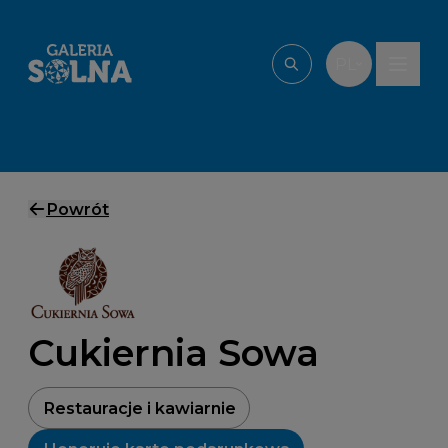
Przejdź do treści
PL
Wpisz, czego szu
Powrót
Cukiernia Sowa
Restauracje i kawiarnie