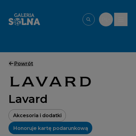
Przejdź do treści
PL
Wpisz, czego szu
Powrót
Lavard
Akcesoria i dodatki
Honoruje kartę podarunkową