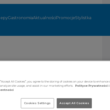
lepy
Gastronomia
Aktualności
Promocje
Stylistka
runkową
“Accept All Cookies”, you agree to the storing of cookies on your device to enhance s
 analyze site usage, and assist in our marketing efforts.
Polityce Prywatności i
entności
enić
żywanego
Cookies Settings
Accept All Cookies