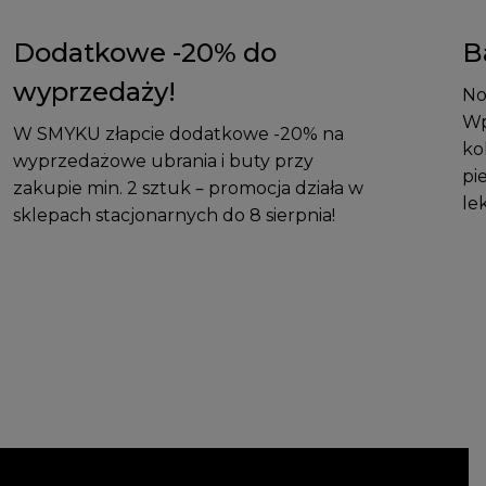
Dodatkowe -20% do
B
wyprzedaży!
No
Wp
W SMYKU złapcie dodatkowe -20% na
ko
wyprzedażowe ubrania i buty przy
pi
zakupie min. 2 sztuk – promocja działa w
le
sklepach stacjonarnych do 8 sierpnia!