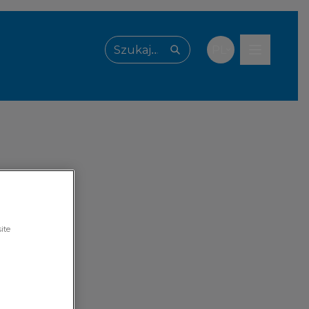
PL
Wpisz, czego szukasz
ite