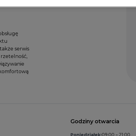
atwisz
obsługę
ktu
także serwis
 rzetelność,
wiązywanie
a komfortową
Godziny otwarcia
Poniedziałek:
09:00 – 21:00