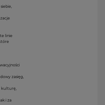
siebie,
zacje
e linie
które
wacyjności
dowy zasięg,
 kulturę,
k i za