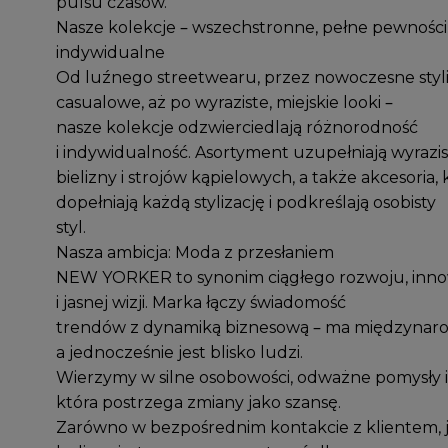
pulsu czasów.
Nasze kolekcje – wszechstronne, pełne pewności 
indywidualne
Od luźnego streetwearu, przez nowoczesne styli
casualowe, aż po wyraziste, miejskie looki –
nasze kolekcje odzwierciedlają różnorodność
i indywidualność. Asortyment uzupełniają wyrazist
bielizny i strojów kąpielowych, a także akcesoria, 
dopełniają każdą stylizację i podkreślają osobisty
styl.
Nasza ambicja: Moda z przesłaniem
NEW YORKER to synonim ciągłego rozwoju, inno
i jasnej wizji. Marka łączy świadomość
trendów z dynamiką biznesową – ma międzynaro
a jednocześnie jest blisko ludzi.
Wierzymy w silne osobowości, odważne pomysły i
która postrzega zmiany jako szansę.
Zarówno w bezpośrednim kontakcie z klientem, ja