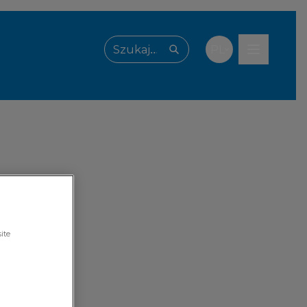
PL
Wpisz, czego szukasz
ite