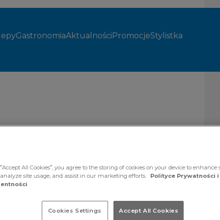
lepy
Gastronomia
Aktualności
Promocje
Stylistka
a damska
“Accept All Cookies”, you agree to the storing of cookies on your device to enhance s
 analyze site usage, and assist in our marketing efforts.
Polityce Prywatności i
entności
Cookies Settings
Accept All Cookies