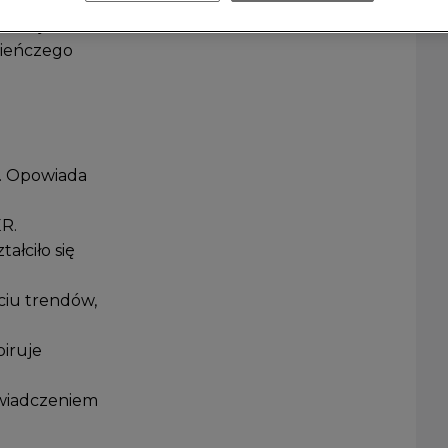
spiruje
a. Jej
zieńczego
u. Opowiada
R.
ałciło się
ciu trendów,
iruje
oświadczeniem