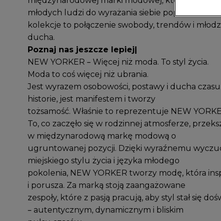
międzynarodowej marki modowej, która od lat in
młodych ludzi do wyrażania siebie poprzez ubrani
kolekcje to połączenie swobody, trendów i młod
ducha.
Poznaj nas jeszcze lepiej|
NEW YORKER – Więcej niż moda. To styl życia.
Moda to coś więcej niż ubrania.
Jest wyrazem osobowości, postawy i ducha czas
historie, jest manifestem i tworzy
tożsamość. Właśnie to reprezentuje NEW YORKE
To, co zaczęło się w rodzinnej atmosferze, przekszt
w międzynarodową markę modową o
ugruntowanej pozycji. Dzięki wyraźnemu wyczu
miejskiego stylu życia i języka młodego
pokolenia, NEW YORKER tworzy modę, która insp
i porusza. Za marką stoją zaangażowane
zespoły, które z pasją pracują, aby styl stał się d
– autentycznym, dynamicznym i bliskim