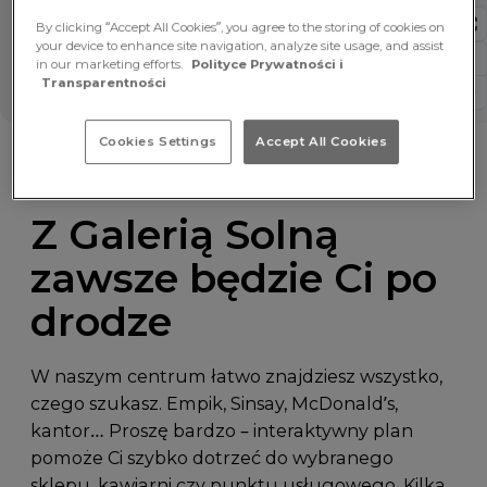
By clicking “Accept All Cookies”, you agree to the storing of cookies on
your device to enhance site navigation, analyze site usage, and assist
in our marketing efforts.
Polityce Prywatności i
Transparentności
Cookies Settings
Accept All Cookies
Z Galerią Solną
zawsze będzie Ci po
drodze
W naszym centrum łatwo znajdziesz wszystko,
czego szukasz. Empik, Sinsay, McDonald’s,
kantor… Proszę bardzo – interaktywny plan
pomoże Ci szybko dotrzeć do wybranego
sklepu, kawiarni czy punktu usługowego. Kilka