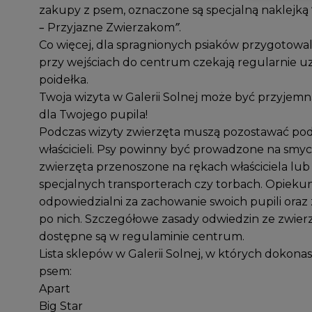
zakupy z psem, oznaczone są specjalną naklejką 
– Przyjazne Zwierzakom”
.
Co więcej, dla spragnionych psiaków przygotowa
przy wejściach do centrum czekają regularnie u
poidełka.
Twoja wizyta w Galerii Solnej może być przyjemna
dla Twojego pupila!
Podczas wizyty zwierzęta muszą pozostawać pod
właścicieli. Psy powinny być prowadzone na smyc
zwierzęta przenoszone na rękach właściciela lub
specjalnych transporterach czy torbach. Opieku
odpowiedzialni za zachowanie swoich pupili oraz 
po nich. Szczegółowe zasady odwiedzin ze zwier
dostępne są w
regulaminie centrum
.
Lista sklepów w Galerii Solnej, w których dokon
psem:
Apart
Big Star