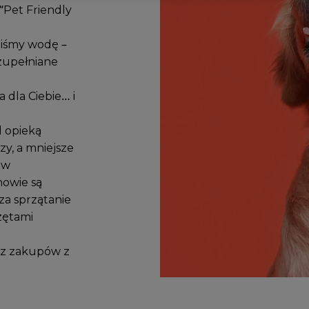
“
Pet Friendly
liśmy wodę –
zupełniane
 dla Ciebie… i
 opieką
zy, a mniejsze
 w
nowie są
za sprzątanie
zętami
asz zakupów z