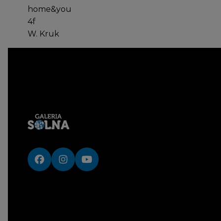
home&you
4f
W. Kruk