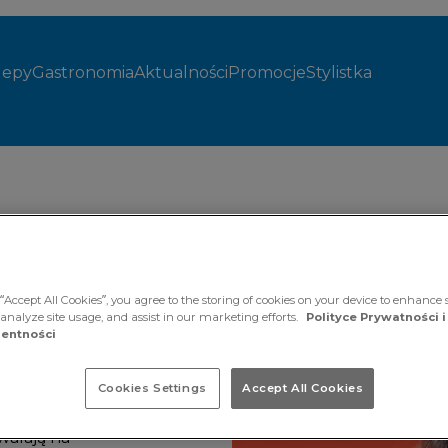
lepy
Gastronomia
Aktualności
Promocje
Stylistka
“Accept All Cookies”, you agree to the storing of cookies on your device to enhance s
ia­ne
 analyze site usage, and assist in our marketing efforts.
Polityce Prywatności i
entności
any!
Cookies Settings
Accept All Cookies
po częściach
walają na