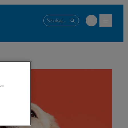
PL
Wpisz, czego szukasz
ite