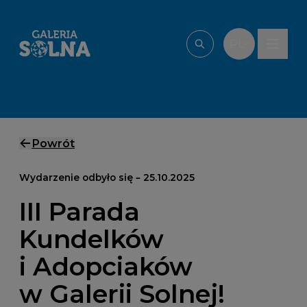
Przejdź do treści
PL
Wpisz, czego szu
Powrót
Wydarzenie odbyło się – 25.10.2025
III Parada
Kundelków
i Adopciaków
w Galerii Solnej!