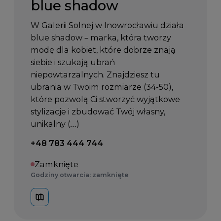
blue shadow
W Galerii Solnej w Inowrocławiu działa
blue shadow – marka, która tworzy
modę dla kobiet, które dobrze znają
siebie i szukają ubrań
niepowtarzalnych. Znajdziesz tu
ubrania w Twoim rozmiarze (34-50),
które pozwolą Ci stworzyć wyjątkowe
stylizacje i zbudować Twój własny,
unikalny (…)
Telefon kontaktowy:
+48 783 444 744
Zamknięte
Godziny otwarcia: zamknięte