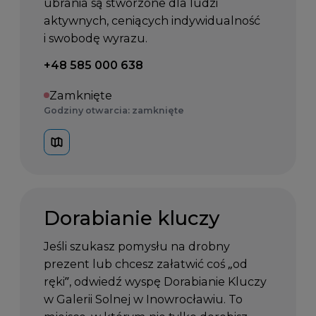
ubrania są stworzone dla ludzi
aktywnych, ceniących indywidualność
i swobodę wyrazu.
Telefon kontaktowy:
+48 585 000 638
Zamknięte
Godziny otwarcia: zamknięte
Dorabianie kluczy
Jeśli szukasz pomysłu na drobny
prezent lub chcesz załatwić coś „od
ręki”, odwiedź wyspę Dorabianie Kluczy
w Galerii Solnej w Inowrocławiu. To