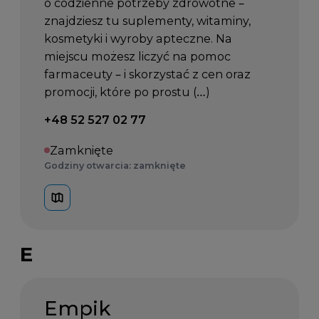
o codzienne potrzeby zdrowotne –
znajdziesz tu suplementy, witaminy,
kosmetyki i wyroby apteczne. Na
miejscu możesz liczyć na pomoc
farmaceuty – i skorzystać z cen oraz
promocji, które po prostu (…)
Telefon kontaktowy:
+48 52 527 02 77
Zamknięte
Godziny otwarcia: zamknięte
E
Empik