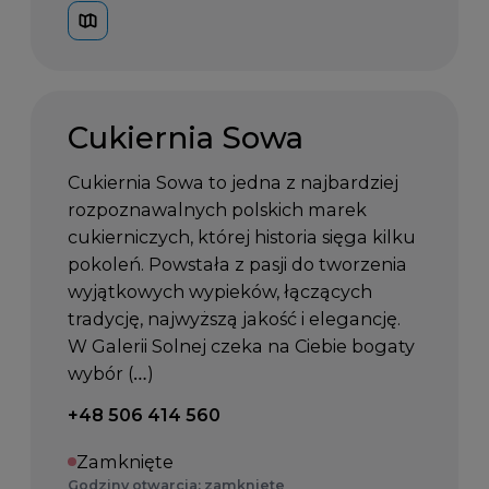
Cukiernia Sowa
Cukiernia Sowa to jedna z najbardziej
rozpoznawalnych polskich marek
cukierniczych, której historia sięga kilku
pokoleń. Powstała z pasji do tworzenia
wyjątkowych wypieków, łączących
tradycję, najwyższą jakość i elegancję.
W Galerii Solnej czeka na Ciebie bogaty
wybór (…)
Telefon kontaktowy:
+48 506 414 560
Zamknięte
Godziny otwarcia: zamknięte