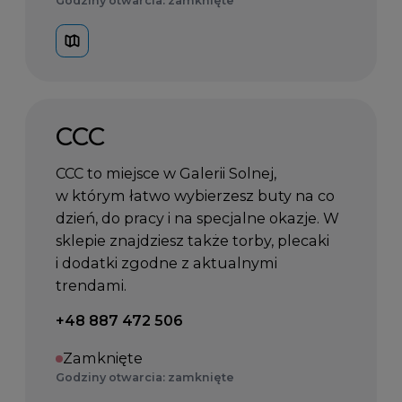
Godziny otwarcia: zamknięte
CCC
CCC to miejsce w Galerii Solnej,
w którym łatwo wybierzesz buty na co
dzień, do pracy i na specjalne okazje. W
sklepie znajdziesz także torby, plecaki
i dodatki zgodne z aktualnymi
trendami.
Telefon kontaktowy:
+48 887 472 506
Zamknięte
Godziny otwarcia: zamknięte