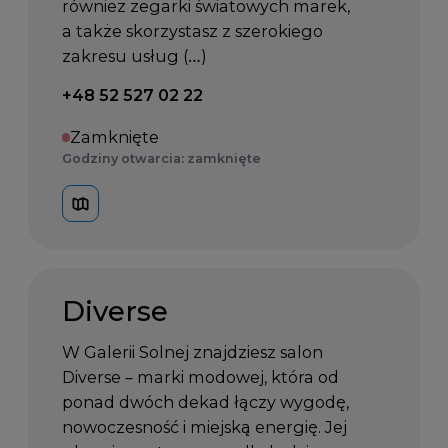
również zegarki światowych marek,
a także skorzystasz z szerokiego
zakresu usług (…)
Telefon kontaktowy:
+48 52 527 02 22
Zamknięte
Godziny otwarcia: zamknięte
Diverse
W Galerii Solnej znajdziesz salon
Diverse – marki modowej, która od
ponad dwóch dekad łączy wygodę,
nowoczesność i miejską energię. Jej