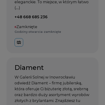
eleganckie. To miejsce, w którym łatwo
(…)
Telefon kontaktowy:
+48 668 685 236
Zamknięte
Godziny otwarcia: zamknięte
Diament
W Galerii Solnej w Inowrocławiu
odwiedź Diament – firmę jubilerską,
która oferuje Ci biżuterię złotą, srebrną
oraz bardzo duży asortyment wyrobów
złotych z brylantami. Znajdziesz tu