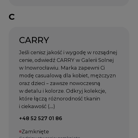
C
CARRY
Jeśli cenisz jakość i wygodę w rozsądnej
cenie, odwiedź CARRY w Galerii Solnej
w Inowrocławiu. Marka zapewni Ci
modę casualową dla kobiet, mężczyzn
oraz dzieci – zawsze nowoczesną
w detalu i kolorze. Odkryj kolekcje,
które łączą różnorodność tkanin
i ciekawość (…)
Telefon kontaktowy:
+48 52 527 01 86
Zamknięte