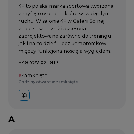
4F to polska marka sportowa tworzona
z myślą o osobach, które są w ciągłym
ruchu. W salonie 4F w Galerii Solnej
znajdziesz odzież i akcesoria
zaprojektowane zarówno do treningu,
jak i na co dzień – bez kompromisów
między funkcjonalnością a wyglądem.
Telefon kontaktowy:
+48 727 021 817
Zamknięte
Godziny otwarcia: zamknięte
A